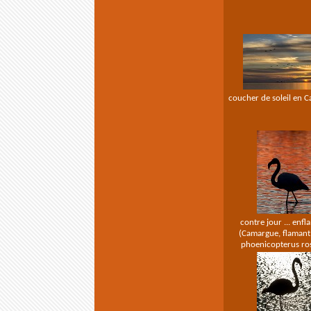
coucher de soleil en 
contre jour ... enf
(Camargue, flamant 
phoenicopterus ro