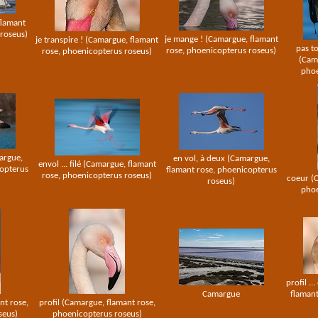
flamant
 roseus)
je mange ! (Camargue, flamant
je transpire ! (Camargue, flamant
pas t
rose, phoenicopterus roseus)
rose, phoenicopterus roseus)
(Cama
phoe
margue,
en vol, à deux (Camargue,
envol ... filé (Camargue, flamant
copterus
flamant rose, phoenicopterus
rose, phoenicopterus roseus)
coeur (C
roseus)
phoe
profil .
Camargue
flamant
nt rose,
profil (Camargue, flamant rose,
seus)
phoenicopterus roseus)