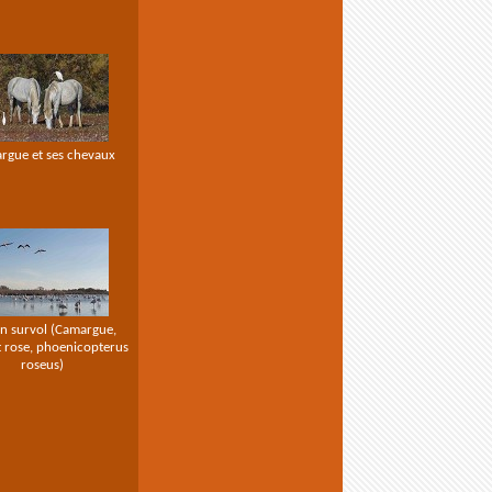
rgue et ses chevaux
en survol (Camargue,
 rose, phoenicopterus
roseus)