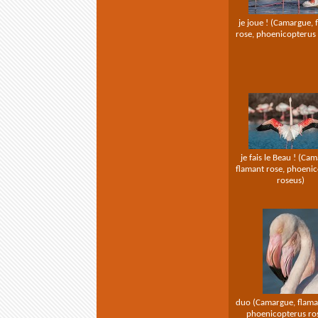
je joue ! (Camargue, 
rose, phoenicopterus
je fais le Beau ! (Ca
flamant rose, phoeni
roseus)
duo (Camargue, flama
phoenicopterus ro