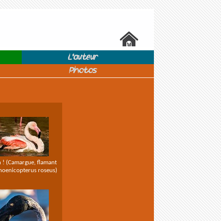
L'auteur
Photos
n ! (Camargue, flamant
hoenicopterus roseus)