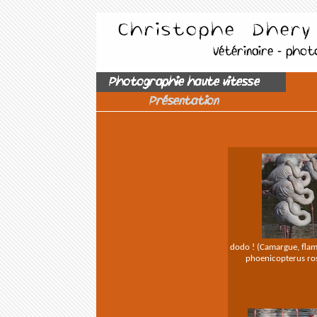
Photographie haute vitesse
Présentation
dodo ! (Camargue, flam
phoenicopterus ro