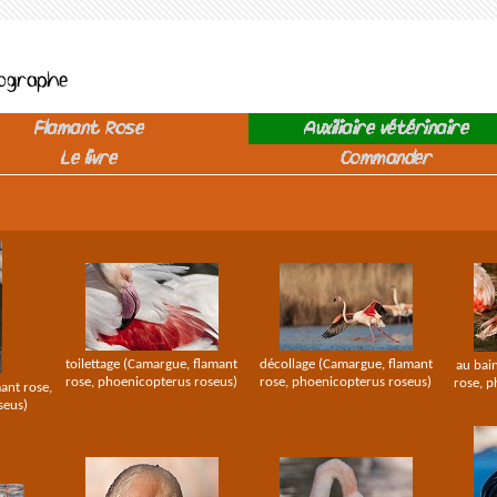
Flamant Rose
Auxiliaire vétérinaire
Le livre
Commander
toilettage (Camargue, flamant
décollage (Camargue, flamant
au bai
rose, phoenicopterus roseus)
rose, phoenicopterus roseus)
rose, p
ant rose,
seus)