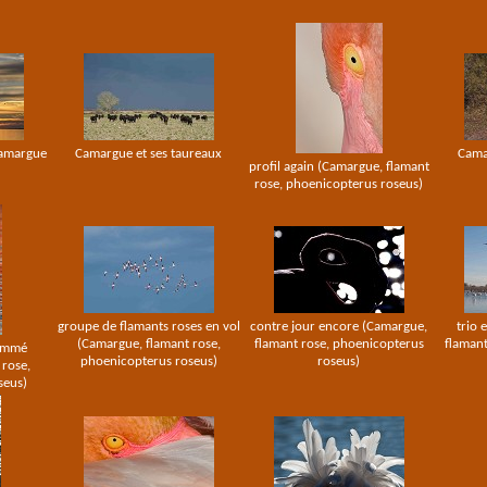
Camargue
Camargue et ses taureaux
Cama
profil again (Camargue, flamant
rose, phoenicopterus roseus)
groupe de flamants roses en vol
contre jour encore (Camargue,
trio 
(Camargue, flamant rose,
flamant rose, phoenicopterus
flamant
lammé
phoenicopterus roseus)
roseus)
rose,
seus)