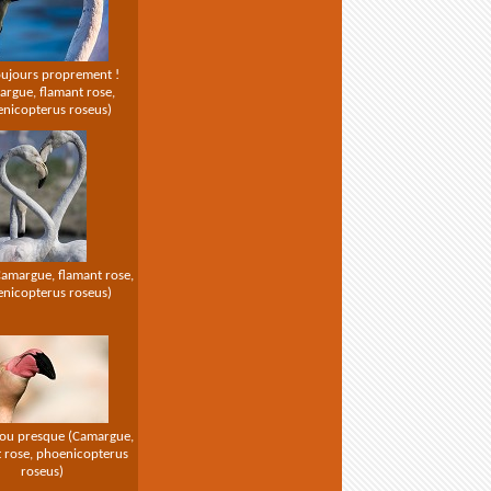
oujours proprement !
rgue, flamant rose,
nicopterus roseus)
amargue, flamant rose,
nicopterus roseus)
.. ou presque (Camargue,
 rose, phoenicopterus
roseus)